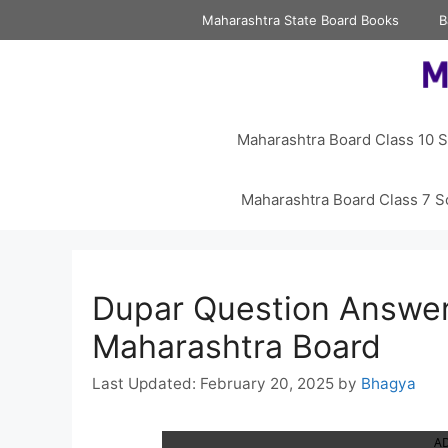
Skip
Maharashtra State Board Books
B
to
content
Maharashtra Board Class 10 S
Maharashtra Board Class 7 S
Dupar Question Answer
Maharashtra Board
February 20, 2025
by
Bhagya
A