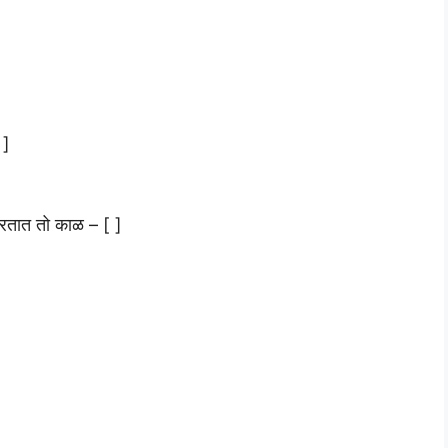
 ]
करतात तो काळ – [ ]