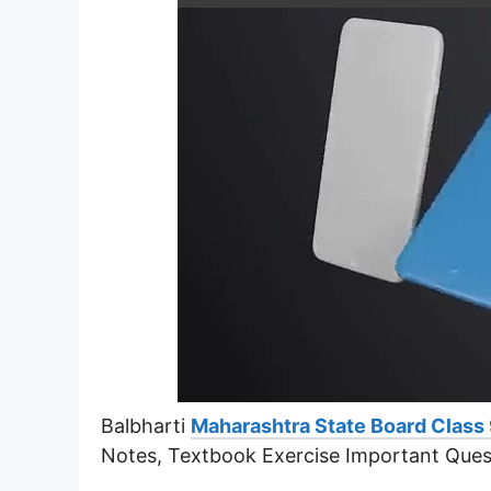
Balbharti
Maharashtra State Board Class 
Notes, Textbook Exercise Important Ques