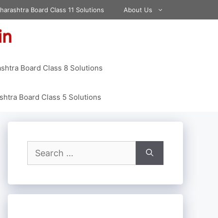
harashtra Board Class 11 Solutions
About Us
shtra Board Class 8 Solutions
htra Board Class 5 Solutions
Search
for: