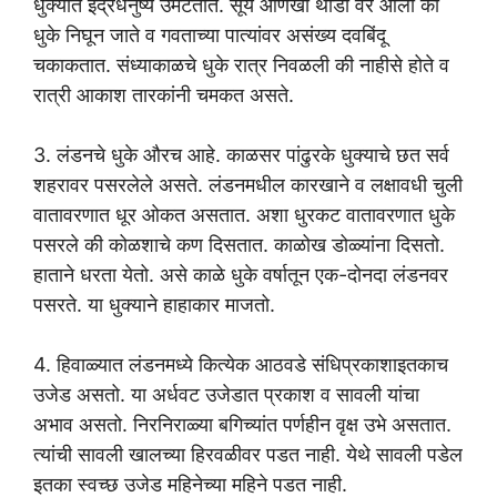
धुक्यात इंद्रधनुष्ये उमटतात. सूर्य आणखी थोडा वर आला की
धुके निघून जाते व गवताच्या पात्यांवर असंख्य दवबिंदू
चकाकतात. संध्याकाळचे धुके रात्र निवळली की नाहीसे होते व
रात्री आकाश तारकांनी चमकत असते.
3. लंडनचे धुके औरच आहे. काळसर पांढुरके धुक्याचे छत सर्व
शहरावर पसरलेले असते. लंडनमधील कारखाने व लक्षावधी चुली
वातावरणात धूर ओकत असतात. अशा धुरकट वातावरणात धुके
पसरले की कोळशाचे कण दिसतात. काळोख डोळ्यांना दिसतो.
हाताने धरता येतो. असे काळे धुके वर्षातून एक-दोनदा लंडनवर
पसरते. या धुक्याने हाहाकार माजतो.
4. हिवाळ्यात लंडनमध्ये कित्येक आठवडे संधिप्रकाशाइतकाच
उजेड असतो. या अर्धवट उजेडात प्रकाश व सावली यांचा
अभाव असतो. निरनिराळ्या बगिच्यांत पर्णहीन वृक्ष उभे असतात.
त्यांची सावली खालच्या हिरवळीवर पडत नाही. येथे सावली पडेल
इतका स्वच्छ उजेड महिनेच्या महिने पडत नाही.