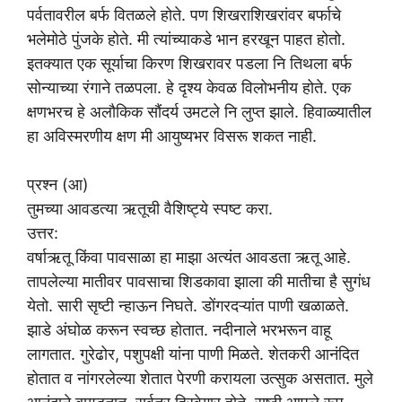
पर्वतावरील बर्फ वितळले होते. पण शिखराशिखरांवर बर्फाचे
भलेमोठे पुंजके होते. मी त्यांच्याकडे भान हरखून पाहत होतो.
इतक्यात एक सूर्याचा किरण शिखरावर पडला नि तिथला बर्फ
सोन्याच्या रंगाने तळपला. हे दृश्य केवळ विलोभनीय होते. एक
क्षणभरच हे अलौकिक सौंदर्य उमटले नि लुप्त झाले. हिवाळ्यातील
हा अविस्मरणीय क्षण मी आयुष्यभर विसरू शकत नाही.
प्रश्न (आ)
तुमच्या आवडत्या ऋतूची वैशिष्ट्ये स्पष्ट करा.
उत्तर:
वर्षाऋतू किंवा पावसाळा हा माझा अत्यंत आवडता ऋतू आहे.
तापलेल्या मातीवर पावसाचा शिडकावा झाला की मातीचा है सुगंध
येतो. सारी सृष्टी न्हाऊन निघते. डोंगरदऱ्यांत पाणी खळाळते.
झाडे अंघोळ करून स्वच्छ होतात. नदीनाले भरभरून वाहू
लागतात. गुरेढोर, पशुपक्षी यांना पाणी मिळते. शेतकरी आनंदित
होतात व नांगरलेल्या शेतात पेरणी करायला उत्सुक असतात. मुले