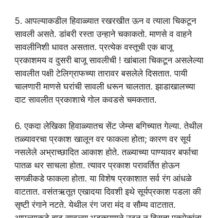
5. आपल्याकडील हिवाळ्यात रखरखीत ऊन व त्याला चिकटून
सावली असते. डांबरी रस्ता उन्हाने चकाकतो. माणसे व वाहने
सावलीनिशी धावत असतात. प्रत्येक वस्तूची एक बाजू
प्रकाशमय व दुसरी बाजू सावलीची ! खांबाला चिकटून असलेल्या
सावलीत पक्षी टेलिग्राफच्या तारावर बसलेले दिसतात. पायी
चालणारी माणसे घरांची सावली धरून चालतात. झाडाखालच्या
दाट सावलीत प्रकाशाचे गोल कवडसे चमकतात.
6. एकदा लेखिका हिवाळ्यातच सेंट जेम्स बगिच्यात गेल्या. तेथील
तळ्यावरचा प्रकाश खालून वर फाकला होता; कारण वर सूर्य
नसलेले अभ्राच्छादित आकाश होते. तळ्याच्या पाण्यावर बर्फाचा
पातळ थर साचला होता. त्यावर प्रकाश परावर्तित होऊन
सगळीकडे फाकला होता. या विशेष प्रकाशात सर्व रंग आंधळे
वाटतात. वसंतऋतूत एखादया दिवशी इथे सूर्यप्रकाश पडला की
सृष्टी रंगाने नटते. येथील रंग जरा मंद व सौम्य वाटतात.
आपल्याकडे दाट सावल्या भडकपणाने उठून न दिसता एकमेकांना