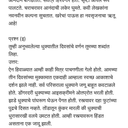
आनंदाने बागडतात. सर्वत्र हिरवेगार होते. सृष्टी आपले रूप
पालटते. चराचरावर आनंदाची लकेर घुमते. कवी लेखकांना
नवनवीन कल्पना सुचतात. खरेच! पाऊस हा नवसृजनाचा ऋतू
आहे!
प्रश्न (इ)
तुम्ही अनुभवलेल्या धुक्यातील दिवसांचे वर्णन तुमच्या शब्दांत
लिहा.
उत्तर:
ऐन हिवाळ्यात आम्ही काही मित्र पाचगणीला गेलो होतो. आमच्या
तीन दिवसांच्या मुक्कामात एकदाही आम्हाला स्वच्छ आकाशाचे
दर्शन झाले नाही. सर्व परिसराला धुक्याने जणू बाहूत कवटाळले
होते. डोंगरदरी धुक्याच्या आइसक्रीमने ओतप्रोत भरली होती.
झाडे धुक्याचे पांघरूण घेऊन पेंगत होती. रस्त्यावर दहा फुटांच्या
पुढचे दिसत नव्हते. तोंडातून कुंकर मारली की धुक्याची
धुरासारखी वलये उमटत होती. आम्ही रस्त्यावरून हिंडत
असताना एक जादू झाली.