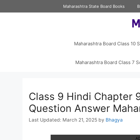
Skip
Maharashtra State Board Books
B
to
content
Maharashtra Board Class 10 S
Maharashtra Board Class 7 S
Class 9 Hindi Chapter
Question Answer Mahar
March 21, 2025
by
Bhagya
A