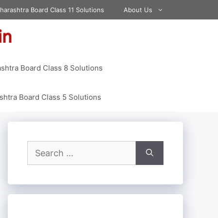
harashtra Board Class 11 Solutions
About Us
shtra Board Class 8 Solutions
htra Board Class 5 Solutions
Search
for: