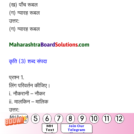
(ख) पाँच रूबल
(ग) ग्यारह रूबल
उत्तर:
(ग) ग्यारह रूबल
कृति (3) शब्द संपदा
प्रश्न 1.
लिंग परिवर्तन कीजिए।
i. नौकरानी – नौकर
ii. मालकिन – मालिक
उत्तर:
i. प्याली
5
6
7
8
9
10
11
12
MH Board
Solutions
ii. गृहस्वामी के
MH
Join Our
Text
Telegram
Books
Channel