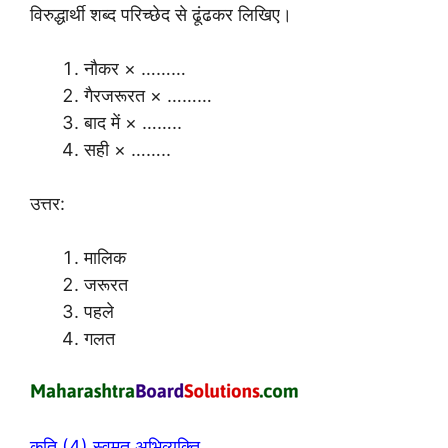
विरुद्धार्थी शब्द परिच्छेद से ढूंढकर लिखिए।
नौकर × ………
गैरजरूरत × ………
बाद में × ……..
सही × ……..
उत्तर:
मालिक
जरूरत
पहले
गलत
कृति (4) स्वमत अभिव्यक्ति