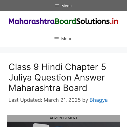
Skip
Menu
to
content
Menu
Class 9 Hindi Chapter 5
Juliya Question Answer
Maharashtra Board
March 21, 2025
by
Bhagya
ADVERTISEMENT