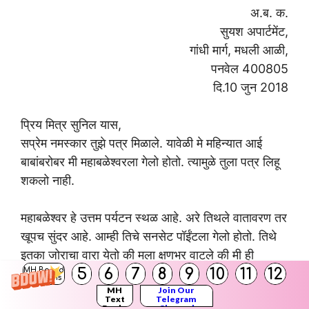
अ.ब. क.
सुयश अपार्टमेंट,
गांधी मार्ग, मधली आळी,
पनवेल 400805
दि.10 जुन 2018
प्रिय मित्र सुनिल यास,
सप्रेम नमस्कार तुझे पत्र मिळाले. यावेळी मे महिन्यात आई
बाबांबरोबर मी महाबळेश्वरला गेलो होतो. त्यामुळे तुला पत्र लिहू
शकलो नाही.
महाबळेश्वर हे उत्तम पर्यटन स्थळ आहे. अरे तिथले वातावरण तर
खूपच सुंदर आहे. आम्ही तिचे सनसेट पॉईंटला गेलो होतो. तिथे
इतका जोराचा वारा येतो की मला क्षणभर वाटले की मी ही
5
6
7
8
9
10
11
12
MH Board
वाऱ्याबरोबर उडून जातो की काय?
Solutions
MH
Join Our
Text
Telegram
Books
Channel