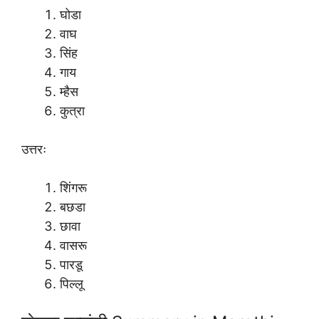
घोडा
वाघ
सिंह
गाय
म्हैस
कुत्रा
उत्तरः
शिंगरू
बछडा
छावा
वासरू
पारडू
पिल्लू