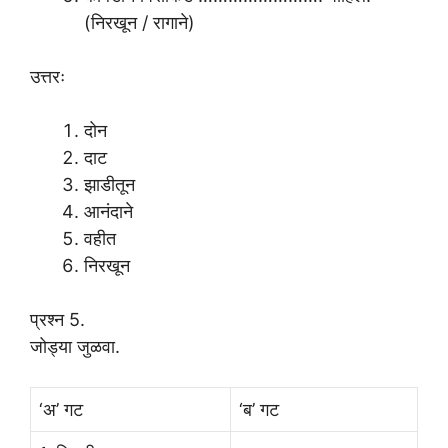
(निरखून / रागाने)
उत्तरः
दोन
दाट
झाडीतून
आनंदाने
वहीत
निरखून
प्रश्न 5.
जोड्या जुळवा.
‘अ’ गट
‘ब’ गट