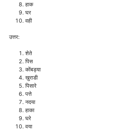
हाक
घर
वही
उत्तर:
शेते
पिस
कोंबड्या
खुराडी
पिसारे
पत्ते
नदया
हाका
घरे
वया