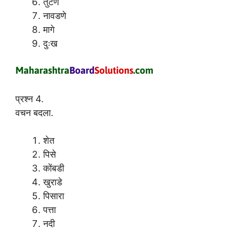
तुटणे
नावडणे
मागे
दुःख
प्रश्न 4.
वचन बदला.
शेत
पिसे
कोंबडी
खुराडे
पिसारा
पत्ता
नदी