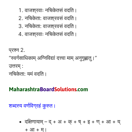
वाजश्रवाः नचिकेतसं वदति।
नचिकेता: वाजश्रवसं वदति।
नचिकेता: वाजश्रवसं वदति।
वाजश्रवाः नचिकेतसं वदति।
प्रश्न 2.
“स्वर्गसाधिकाम् अग्निविद्यां दत्त्वा माम् अनुगृह्णातु।”
उत्तरम् :
नचिकेता: यमं वदति।
शब्दस्य वर्णविग्रहं कुरुत।
दक्षिणायाम् – द् + अ + क् + ष् + इ + ण् + आ + य्
+ आ + म्।