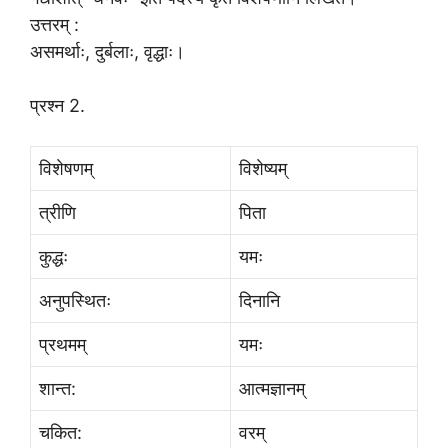
उत्तरम् :
असमर्थाः, दुर्बलाः, वृद्धाः।
प्रश्न 2.
विशेषणम्
विशेष्यम्
त्रीणि
पिता
कुद्धः
यमः
अनुपस्थितः
दिनानि
प्रथमम्
यमः
शान्त:
आत्मज्ञानम्
चकित:
वरम्