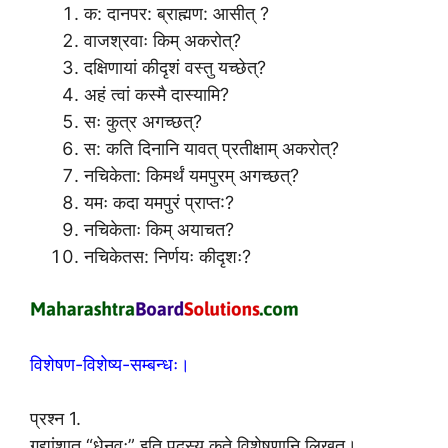
क: दानपर: ब्राह्मण: आसीत् ?
वाजश्रवाः किम् अकरोत्?
दक्षिणायां कीदृशं वस्तु यच्छेत्?
अहं त्वां कस्मै दास्यामि?
सः कुत्र अगच्छत्?
स: कति दिनानि यावत् प्रतीक्षाम् अकरोत्?
नचिकेता: किमर्थं यमपुरम् अगच्छत्?
यमः कदा यमपुरं प्राप्त:?
नचिकेताः किम् अयाचत?
नचिकेतस: निर्णयः कीदृशः?
विशेषण-विशेष्य-सम्बन्धः।
प्रश्न 1.
गद्यांशात् “धेनवः” इति पदस्य कृते विशेषणानि लिखत।