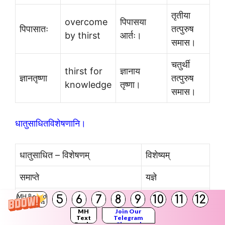
तृतीया
overcome
पिपासया
पिपासातः
तत्पुरुष
by thirst
आर्तः।
समास।
चतुर्थी
thirst for
ज्ञानाय
ज्ञानतृष्णा
तत्पुरुष
knowledge
तृष्णा।
समास।
धातुसाधितविशेषणानि।
धातुसाधित – विशेषणम्
विशेष्यम्
समाप्ते
यज्ञे
5
6
7
8
9
10
11
12
MH Board
अनुपस्थितः, प्राप्त:
यमः
Solutions
MH
Join Our
Text
Telegram
Books
Channel