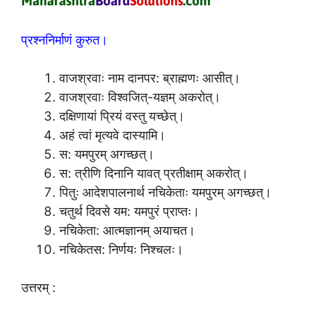
प्रश्ननिर्माणं कुरुत।
वाजश्रवाः नाम दानपर: ब्राह्मणः आसीत्।
वाजश्रवाः विश्वजित्-यज्ञम् अकरोत्।
दक्षिणायां प्रियं वस्तु यच्छेत्।
अहं त्वां मृत्यवे दास्यामि।
स: यमपुरम् अगच्छत्।
स: त्रीणि दिनानि यावत् प्रतीक्षाम् अकरोत्।
पितुः आदेशपालनार्थ नचिकेताः यमपुरम् अगच्छत्।
चतुर्थ दिवसे यम: यमपुरं प्राप्तः।
नचिकेता: आत्मज्ञानम् अयाचत।
नचिकेतस: निर्णयः निश्चलः।
उत्तरम् :