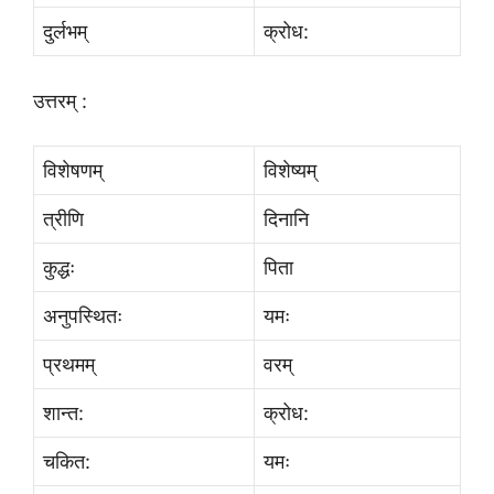
दुर्लभम्
क्रोध:
उत्तरम् :
विशेषणम्
विशेष्यम्
त्रीणि
दिनानि
कुद्धः
पिता
अनुपस्थितः
यमः
प्रथमम्
वरम्
शान्त:
क्रोध:
चकित:
यमः