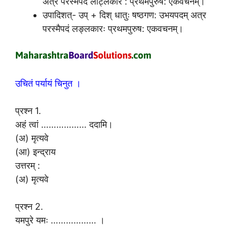
अत्र परस्मैपदं लोट्लकार : प्रथमपुरुष: एकवचनम्।
उपादिशत्- उप् + दिश् धातुः षष्ठगण: उभयपदम् अत्र
परस्मैपदं लङ्लकारः प्रथमपुरुष: एकवचनम्।
उचितं पर्यायं चिनुत ।
प्रश्न 1.
अहं त्वां ……………… ददामि।
(अ) मृत्यवे
(आ) इन्द्राय
उत्तरम् :
(अ) मृत्यवे
प्रश्न 2.
यमपुरे यमः ……………… ।