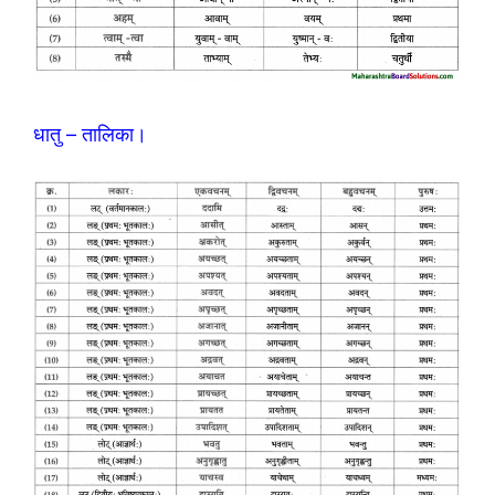
धातु – तालिका।