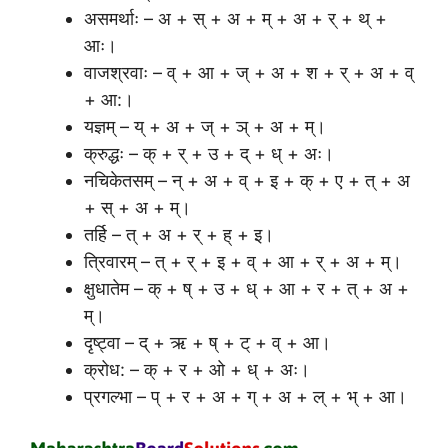
असमर्थाः – अ + स् + अ + म् + अ + र् + थ् +
आः।
वाजश्रवाः – व् + आ + ज् + अ + श + र् + अ + व्
+ आ:।
यज्ञम् – य् + अ + ज् + ञ् + अ + म्।
क्रुद्धः – क् + र् + उ + द् + ध् + अः।
नचिकेतसम् – न् + अ + व् + इ + क् + ए + त् + अ
+ स् + अ + म्।
तर्हि – त् + अ + र् + ह् + इ।
त्रिवारम् – त् + र् + इ + व् + आ + र् + अ + म्।
क्षुधातेम – क् + ष् + उ + ध् + आ + र + त् + अ +
म्।
दृष्ट्वा – द् + ऋ + ष् + ट् + व् + आ।
क्रोध: – क् + र + ओ + ध् + अः।
प्रगल्भा – प् + र + अ + ग् + अ + ल् + भ् + आ।