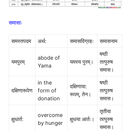
समासाः
समस्तपदम
अर्थ:
समासविग्रहः
समासनाम
षष्ठी
abode of
यमपुरम्
यमस्य पुरम्।
तत्पुरुष
Yama
समास।
in the
षष्ठी
दक्षिणाया:
दक्षिणारूपेण
form of
तत्पुरुष
रूपम्, तेन।
donation
समास।
तृतीया
overcome
क्षुधार्त:
क्षुधया आर्तः।
तत्पुरुष
by hunger
समास।