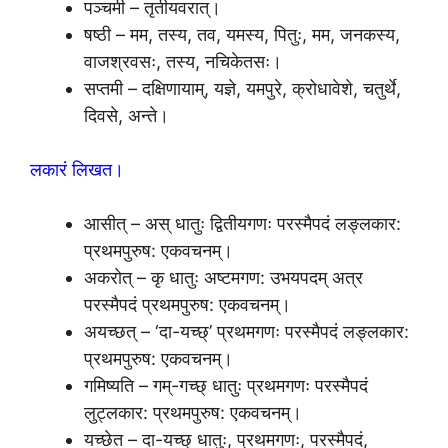
पञ्चमी – तृतीयवरात्।
षष्ठी – मम, तस्य, तव, यमस्य, पितुः, मम, जनकस्य,
वाजश्रवसः, तस्य, नचिकेतसः।
सप्तमी – दक्षिणायाम्, यज्ञे, यमपुरे, क्रोधावेशे, चतुर्थे,
दिवसे, अन्ते।
लकारं लिखत।
आसीत् – अस् धातुः द्वितीयगणः परस्मैपदं लङ्लकार:
प्रथमपुरुष: एकवचनम्।
अकरोत् – कृ धातुः अष्टमगण: उभयपदम् अत्र
परस्मैपदं प्रथमपुरुष: एकवचनम्।
अयच्छत् – ‘दा-यच्छ्’ प्रथमगणः परस्मैपदं लङ्लकार:
प्रथमपुरुष: एकवचनम्।
गमिष्यति – गम्-गच्छ् धातुः प्रथमगणः परस्मैपदं
लुट्लकार: प्रथमपुरुष: एकवचनम्।
यच्छेत – दा-यच्छ् धातुः, प्रथमगणः, परस्मैपदं,