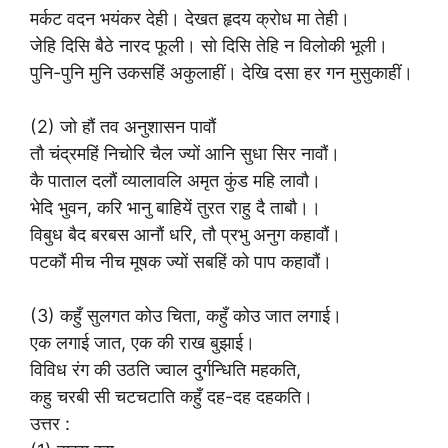
मर्कट वदन भयंकर देही। देखत हृदय क्रोध मा तेही।
जेहि दिसि बैठे नारद फूली। सो दिसि तेहि न विलोकी भूली।
पुनि-पुनि मुनि उकसहिं अकुलाहीं। देखि दसा हर गन मुसुकाहीं।
(2) जो हौं तव अनुशासन पावौं
तौ चंद्रमहिं निचोरि चैल ज्यों आनि सुधा सिर नावौं।
कै पाताल दलौं व्यालावलि अमृत कुंड महि लावौ।
भेदि भुवन, करि भानु बाहियें तुरत राहु दै ताबौ।।
विबुध बैद बरबस आनौं धरि, तौ प्रभु अनुग कहावौं।
पटकौं मीच नीच मूषक ज्यों सबहिं को पाप कहावौं।
(3) कहुँ सुलगत कोउ चिता, कहुँ कोउ जात लगाई।
एक लगाई जात, एक की राख बुझाई।
विविध रंग की उठति ज्वाल दुर्गन्धिति महकति,
कहु चरबी सी चटचटाति कहुँ दह-दह दहकति।
उत्तर :