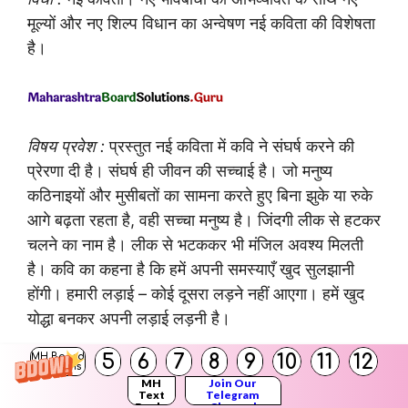
मूल्यों और नए शिल्प विधान का अन्वेषण नई कविता की विशेषता
है।
विषय प्रवेश :
प्रस्तुत नई कविता में कवि ने संघर्ष करने की
प्रेरणा दी है। संघर्ष ही जीवन की सच्चाई है। जो मनुष्य
कठिनाइयों और मुसीबतों का सामना करते हुए बिना झुके या रुके
आगे बढ़ता रहता है, वही सच्चा मनुष्य है। जिंदगी लीक से हटकर
चलने का नाम है। लीक से भटककर भी मंजिल अवश्य मिलती
है। कवि का कहना है कि हमें अपनी समस्याएँ खुद सुलझानी
होंगी। हमारी लड़ाई – कोई दूसरा लड़ने नहीं आएगा। हमें खुद
योद्धा बनकर अपनी लड़ाई लड़नी है।
5
6
7
8
9
10
11
12
MH Board
सच हम नहीं; सच तुम नहीं कविता का सरल अर्थ
Solutions
MH
Join Our
Text
Telegram
Books
Channel