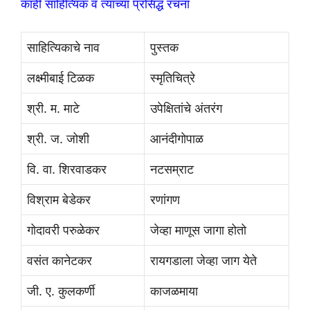
काही साहित्यिक व त्यांच्या प्रसिद्ध रचना
साहित्यिकाचे नाव
पुस्तक
लक्ष्मीबाई टिळक
स्मृतिचित्रे
श्री. म. माटे
उपेक्षितांचे अंतरंग
श्री. ज. जोशी
आनंदीगोपाळ
वि. वा. शिरवाडकर
नटसम्राट
विश्राम बेडेकर
रणांगण
गोदावरी परुळेकर
जेव्हा माणूस जागा होतो
वसंत कानेटकर
रायगडाला जेव्हा जाग येते
जी. ए. कुलकर्णी
काजळमाया