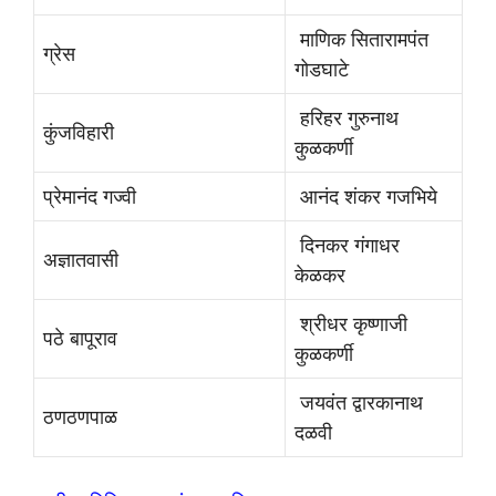
माणिक सितारामपंत
ग्रेस
गोडघाटे
हरिहर गुरुनाथ
कुंजविहारी
कुळकर्णी
प्रेमानंद गज्वी
आनंद शंकर गजभिये
दिनकर गंगाधर
अज्ञातवासी
केळकर
श्रीधर कृष्णाजी
पठे बापूराव
कुळकर्णी
जयवंत द्वारकानाथ
ठणठणपाळ
दळवी