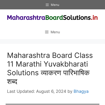
Skip
Menu
to
content
Menu
Maharashtra Board Class
11 Marathi Yuvakbharati
Solutions व्याकरण पारिभाषिक
शब्द
August 6, 2024
by
Bhagya