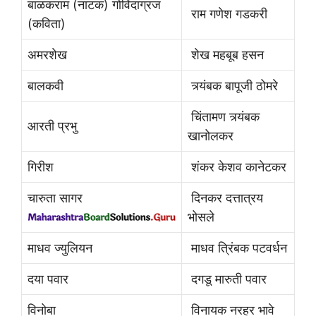
बाळकराम (नाटक) गोविंदाग्रज
राम गणेश गडकरी
(कविता)
अमरशेख
शेख महबूब हसन
बालकवी
त्र्यंबक बापूजी ठोमरे
चिंतामण त्र्यंबक
आरती प्रभु
खानोलकर
गिरीश
शंकर केशव कानेटकर
चारुता सागर
दिनकर दत्तात्रय
भोसले
माधव ज्युलियन
माधव त्रिंबक पटवर्धन
दया पवार
दगडू मारुती पवार
विनोबा
विनायक नरहर भावे