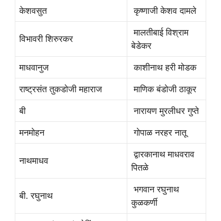
केशवसुत
कृष्णाजी केशव दामले
मालतीबाई विश्राम
विभावरी शिरुरकर
बेडेकर
माधवानुज
काशीनाथ हरी मोडक
राष्ट्रसंत तुकडोजी महाराज
माणिक बंडोजी ठाकूर
बी
नारायण मुरलीधर गुप्ते
मनमोहन
गोपाळ नरहर नातू
द्वारकानाथ माधवराव
नाथमाधव
पितळे
भगवान रघुनाथ
बी. रघुनाथ
कुळकर्णी