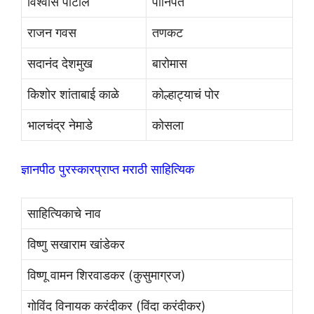
विश्वास पाटील
पानिपत
राजन गवस
तणकट
सदानंद देशमुख
बारोमास
किशोर शांताबाई काळे
कोल्हाट्याचं पोर
भालचंद्र नेमाडे
कोसला
ज्ञानपीठ पुरस्कारप्राप्त मराठी साहित्यिक
साहित्यिकाचे नाव
विष्णु सखाराम खांडेकर
विष्णू वामन शिरवाडकर (कुसुमाग्रज)
गोविंद विनायक करंदीकर (विंदा करंदीकर)