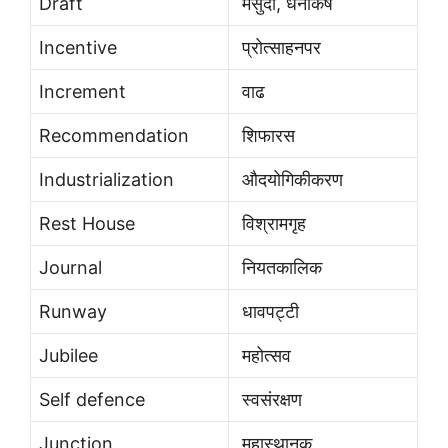
Draft
मसुदा, धनाकर्ष
Incentive
प्रोत्साहनपर
Increment
वाढ
Recommendation
शिफारस
Industrialization
औदयोगिकीकरण
Rest House
विश्रामगृह
Journal
नियतकालिक
Runway
धावपट्टी
Jubilee
महोत्सव
Self defence
स्वसंरक्षण
Junction
महास्थानक