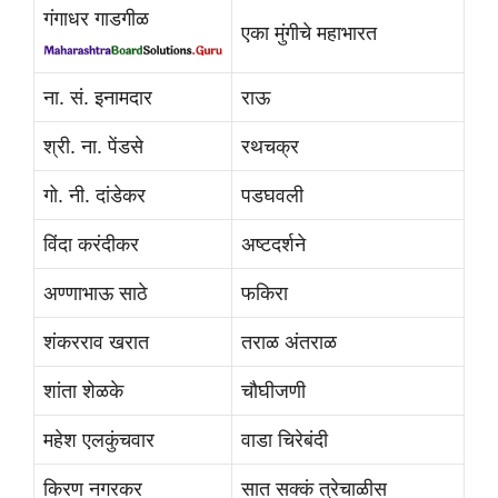
गंगाधर गाडगीळ
एका मुंगीचे महाभारत
ना. सं. इनामदार
राऊ
श्री. ना. पेंडसे
रथचक्र
गो. नी. दांडेकर
पडघवली
विंदा करंदीकर
अष्टदर्शने
अण्णाभाऊ साठे
फकिरा
शंकरराव खरात
तराळ अंतराळ
शांता शेळके
चौघीजणी
महेश एलकुंचवार
वाडा चिरेबंदी
किरण नगरकर
सात सक्कं त्रेचाळीस