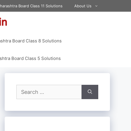
harashtra Board Class 11 Solutions
About Us
shtra Board Class 8 Solutions
htra Board Class 5 Solutions
Search
for: