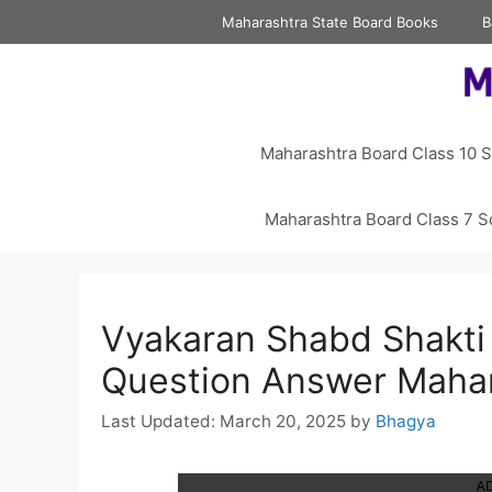
Skip
Maharashtra State Board Books
B
to
content
Maharashtra Board Class 10 S
Maharashtra Board Class 7 S
Vyakaran Shabd Shakti 
Question Answer Mahar
March 20, 2025
by
Bhagya
A