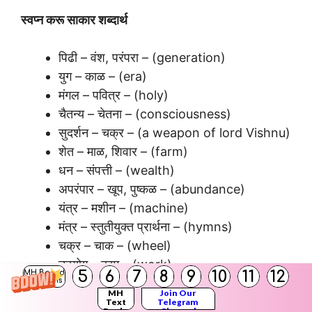
स्वप्न करू साकार शब्दार्थ
पिढी – वंश, परंपरा – (generation)
युग – काळ – (era)
मंगल – पवित्र – (holy)
चैतन्य – चेतना – (consciousness)
सुदर्शन – चक्र – (a weapon of lord Vishnu)
शेत – माळ, शिवार – (farm)
धन – संपत्ती – (wealth)
अपरंपार – खूप, पुष्कळ – (abundance)
यंत्र – मशीन – (machine)
मंत्र – स्तुतीयुक्त प्रार्थना – (hymns)
चक्र – चाक – (wheel)
उदयोग – काम – (work)
5
6
7
8
9
10
11
12
MH Board
आभाळ – आकाश – (sky)
Solutions
MH
Join Our
उत्क्रान्ती – क्रान्ती – (revolution)
Text
Telegram
Books
Channel