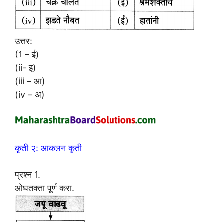
उत्तर:
(1 – ई)
(ii- इ)
(iii – आ)
(iv – अ)
कृती २: आकलन कृती
प्रश्न 1.
ओघतक्ता पूर्ण करा.