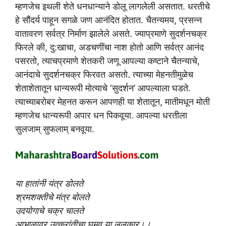
म्हणजेच इथली शेते धनधान्याने डोलू लागलेली असतात. धरतीचे
हे सौंदर्य पाहून सगळे जण आनंदित होतात. चैतन्यमय, प्रसन्न
वातावरण सर्वत्र निर्माण झालेले असते. ज्याप्रमाणे सुदर्शनचक्र
फिरले की, दु:खाचा, अडचणींचा नाश होतो आणि सर्वत्र आनंद
पसरतो, त्याचप्रमाणे शेतकरी जणू आपल्या कष्टाने चैतन्याचे,
आनंदाचे सुदर्शनचक्र फिरवत असतो. त्याच्या मेहनतीमुळेच
शेताशेतातून धान्यरूपी मोत्याचे ‘सुदर्शन’ आपल्याला घडते.
त्याच्याबरोबर मेहनत करून आपणही या शेतातून, मातीमधून मोती
म्हणजेच धान्यरूपी अपार धन पिकवूया. आपल्या धरतीला
सुलजाम् सुफलाम् बनवूया.
या हातांनी यंत्र डोलते
श्रमशक्तीचे मंत्र बोलते
उदयोगाचे चक्र चालते
आभाळावर उत्क्रांतीचा घुमवू या ललकार।।