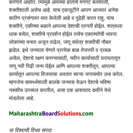
करणारे आहोत. त्यामुळे आमच्या हाताचे मनगट बलशाली,
शक्तीशाली असेच आहे. याच एकजूटीने आपण आजवर अनेक
कठीण प्रसंगावर मात केलेली आहे व पुढेही करत राहू. याच
शक्तीने, एकीच्या बळाने आपल्या देशाची प्रगती होईल. शत्रूला
धाक बसेल, शक्तीचे प्रदर्शन होईल तसेच एकात्मतेची भावना
लोकांच्या मनात अजून वाढेल, जणू सर्वत्र शक्तीची नौबत
झडेल. इथे जन्माला येणारे प्रत्येक बाळ तेजस्वी व प्रबळ
असेल, देशाचे रक्षण करण्यासाठी, नवीन कार्यासाठी घराघरातून
जणू नवी पिढी जन्म घेईल आणि आपल्या शक्तीतून, आपल्या
कार्यातून आपल्या विजयाचा अवतार साऱ्या जगासमोर उभा करेल.
म्हणजेच सामर्थ्यशाली बालके जन्मास येऊन देशाचे भविष्य
नक्कीच उज्ज्वल करतील, असा एक आशावाद कवीने येथे
मांडलेला आहे.
या विश्वाची विभव संपदा