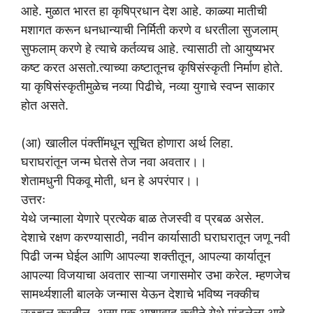
आहे. मुळात भारत हा कृषिप्रधान देश आहे. काळ्या मातीची
मशागत करून धनधान्याची निर्मिती करणे व धरतीला सुजलाम्
सुफलाम् करणे हे त्याचे कर्तव्यच आहे. त्यासाठी तो आयुष्यभर
कष्ट करत असतो.त्याच्या कष्टातूनच कृषिसंस्कृती निर्माण होते.
या कृषिसंस्कृतीमुळेच नव्या पिढीचे, नव्या युगाचे स्वप्न साकार
होत असते.
(आ) खालील पंक्तींमधून सूचित होणारा अर्थ लिहा.
घराघरांतून जन्म घेतसे तेज नवा अवतार।।
शेतामधुनी पिकवू मोती, धन हे अपरंपार।।
उत्तरः
येथे जन्माला येणारे प्रत्येक बाळ तेजस्वी व प्रबळ असेल.
देशाचे रक्षण करण्यासाठी, नवीन कार्यासाठी घराघरातून जणू नवी
पिढी जन्म घेईल आणि आपल्या शक्तीतून, आपल्या कार्यातून
आपल्या विजयाचा अवतार साऱ्या जगासमोर उभा करेल. म्हणजेच
सामर्थ्यशाली बालके जन्मास येऊन देशाचे भविष्य नक्कीच
उज्ज्वल करतील, असा एक आशावाद कवीने येथे मांडलेला आहे.