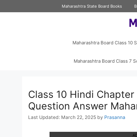
Skip
Maharashtra State Board Books
B
to
content
Maharashtra Board Class 10 S
Maharashtra Board Class 7 S
Class 10 Hindi Chapter 
Question Answer Mahar
March 22, 2025
by
Prasanna
A