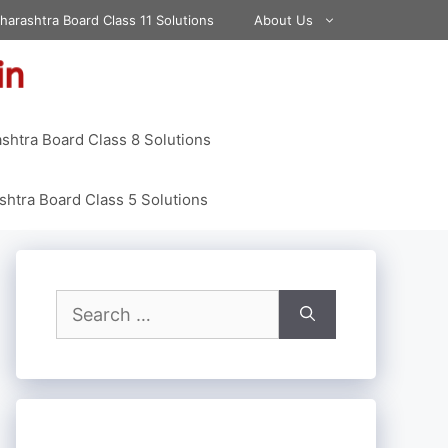
harashtra Board Class 11 Solutions
About Us
shtra Board Class 8 Solutions
htra Board Class 5 Solutions
Search
for: