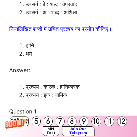
उपसर्ग : बे : शब्द : वेपरवाह
उपसर्ग : अ : शब्द : अशिक्षा
निम्नलिखित शब्दों में उचित प्रत्यय का प्रयोग कीजिए।
हानि
धर्म
Answer:
प्रत्यय : कारक : हानिकारक
प्रत्यय : इक : धार्मिक
Question 1.
अपने राष्ट्र की आत्मा की रक्षा के लिए सभी को कठोर प्रयास
5
6
7
8
9
10
11
12
MH Board
Solutions
करना चाहिए।’ कथन के संदर्भ में अपने विचार लिखिए।
MH
Join Our
Text
Telegram
Answer:
Books
Channel