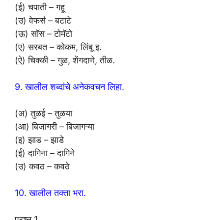
(ई) चपाती – गहू
(उ) वेफर्स – बटाटे
(ऊ) सॉस – टोमॅटो
(ए) सरबत – कोकम, लिंबू इ.
(ऐ) चिक्की – गुळ, शेंगदाणे, तीळ.
9. खालील शब्दांचे अनेकवचन लिहा.
(अ) तुळई – तुळया
(आ) बिजागरी – बिजागऱ्या
(इ) झाड – झाडे
(ई) दागिना – दागिने
(उ) कवठ – कवठे
10. खालील तक्ता भरा.
प्रश्न 1.