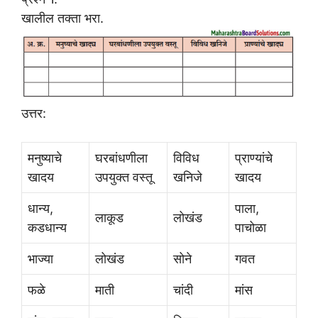
खालील तक्ता भरा.
उत्तर:
मनुष्याचे
घरबांधणीला
विविध
प्राण्यांचे
खादय
उपयुक्त वस्तू
खनिजे
खादय
धान्य,
पाला,
लाकूड
लोखंड
कडधान्य
पाचोळा
भाज्या
लोखंड
सोने
गवत
फळे
माती
चांदी
मांस