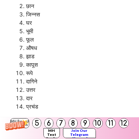
छान
जिन्नस
घर
भूमी
फूल
औषध
झाड
कापूस
रूपे
दागिने
उत्तर
दार
प्रचंड
5
6
7
8
9
10
11
12
MH Board
उत्तर:
Solutions
MH
Join Our
Text
Telegram
Books
Channel