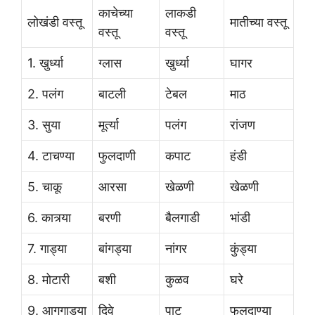
काचेच्या
लाकडी
लोखंडी वस्तू
मातीच्या वस्तू
वस्तू
वस्तू
1. खुर्ध्या
ग्लास
खुर्ध्या
घागर
2. पलंग
बाटली
टेबल
माठ
3. सुया
मूर्त्या
पलंग
रांजण
4. टाचण्या
फुलदाणी
कपाट
हंडी
5. चाकू
आरसा
खेळणी
खेळणी
6. कात्र्या
बरणी
बैलगाडी
भांडी
7. गाड्या
बांगड्या
नांगर
कुंड्या
8. मोटारी
बशी
कुळव
घरे
9. आगगाड्या
दिवे
पाट
फुलदाण्या