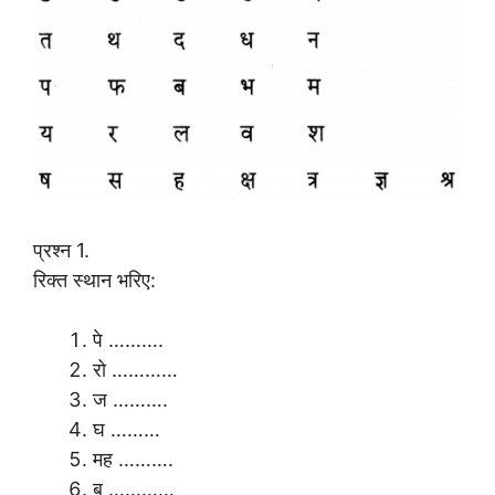
प्रश्न 1.
रिक्त स्थान भरिए:
पे ……….
रो …………
ज ……….
घ ………
मह ……….
ब …………