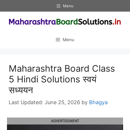
Skip
Menu
to
content
Menu
Maharashtra Board Class
5 Hindi Solutions स्वयं
सध्ययन
June 25, 2026
by
Bhagya
ADVERTISEMENT