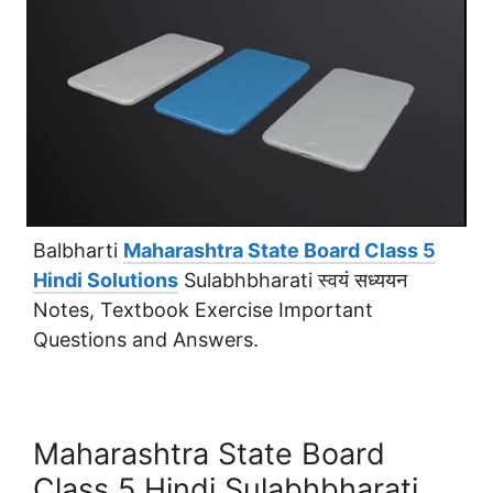
Balbharti
Maharashtra State Board Class 5
Hindi Solutions
Sulabhbharati स्वयं सध्ययन
Notes, Textbook Exercise Important
Questions and Answers.
Maharashtra State Board
Class 5 Hindi Sulabhbharati