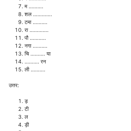
म ……….
शल ………….
टमा ……….
रा ………….
पौ ………..
नगा ……….
चि ………. या
………. रन
ली ……….
उत्तर:
ड़
टी
ल
ड़ी