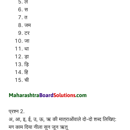
ल
स
त
जम
टर
जा
धा
ड़ा
ड़ि
हि
ची
प्रश्न 2.
अ, आ, इ, ई, उ, ऊ, ऋ की मात्राओंवाले दो-दो शब्द लिखिए:
मग काम दिया नीला सुन जून ऋतु