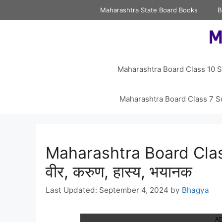
Skip
Maharashtra State Board Books
B
to
content
Maharashtra Board Class 10 S
Maharashtra Board Class 7 S
Maharashtra Board Class 
वीर, करुण, हास्य, भयानक
September 4, 2024
by
Bhagya
A