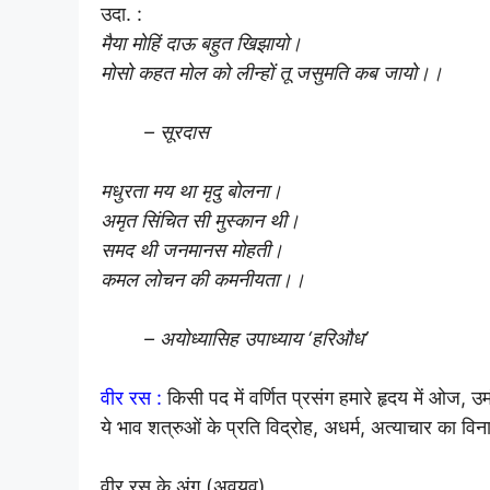
उदा. :
मैया मोहिं दाऊ बहुत खिझायो।
मोसो कहत मोल को लीन्हों तू जसुमति कब जायो।।
– सूरदास
मधुरता मय था मृदु बोलना।
अमृत सिंचित सी मुस्कान थी।
समद थी जनमानस मोहती।
कमल लोचन की कमनीयता।।
– अयोध्यासिह उपाध्याय ‘हरिऔध’
वीर रस :
किसी पद में वर्णित प्रसंग हमारे हृदय में ओज, उम
ये भाव शत्रुओं के प्रति विद्रोह, अधर्म, अत्याचार का विनाश
वीर रस के अंग (अवयव)