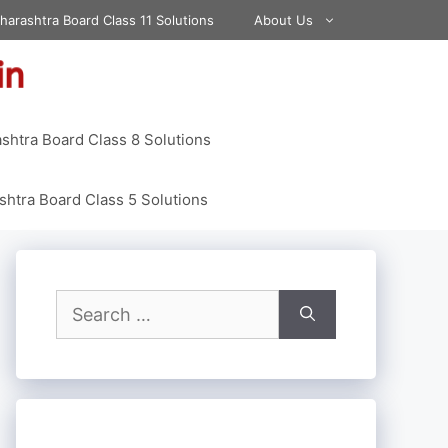
harashtra Board Class 11 Solutions
About Us
shtra Board Class 8 Solutions
htra Board Class 5 Solutions
Search
for: